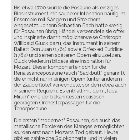
Bis etwa 1700 wurde die Posaune als einziges
Blasinstrument mit sauberer Intonation häufig im
Ensemble mit Sängern und Streichern
eingesetzt. Johann Sebastian Bach hatte wenig
für Posaunen übrig, Händel verwendete sie öfter
und inspirierte damit möglicherweise Christoph
Willibald Gluck dazu, das Instrument in seinem
Ballett Don Juan (1761) sowie Orfeo ed Euridice
(1762) und seinen späteren Opern einzusetzen.
Gluck wiederum bildete eine Inspiration für
Mozart. Dieser komponierte noch für die
Renaissanceposaune (auch “Sackbutt” genannt),
die er nicht nur in einigen Opern (unter anderem
der Zauberflöte) verwendete, sondern etwa auch
in seinem Requiem. Es enthält mit dem „Tuba
Mirum“ eine der bekanntesten solistisch
geprägten Orchesterpassagen für die
Tenorposaune.
Die ersten “modernen” Posaunen, die auch das
metallische Forcieren des Klanges ermöglichten,
wurden erst nach Mozarts Tod gebaut. Heute
gibt es zahlreiche Solokonzerte, und in vielen